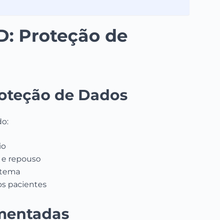
: Proteção de
roteção de Dados
do:
io
o e repouso
istema
dos pacientes
mentadas