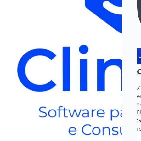
⚡
e
✨

V
r