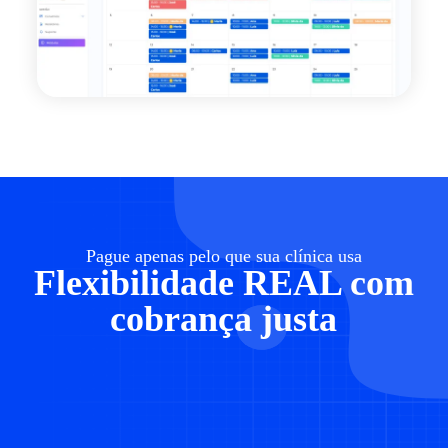
Pague apenas pelo que sua clínica usa
Flexibilidade REAL com
cobrança justa