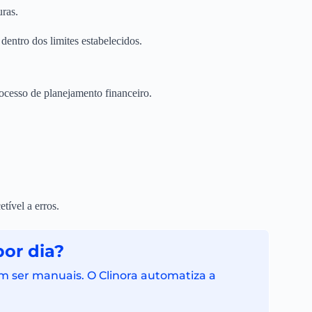
uras.
entro dos limites estabelecidos.
ocesso de planejamento financeiro.
tível a erros.
por dia?
 ser manuais. O Clinora automatiza a