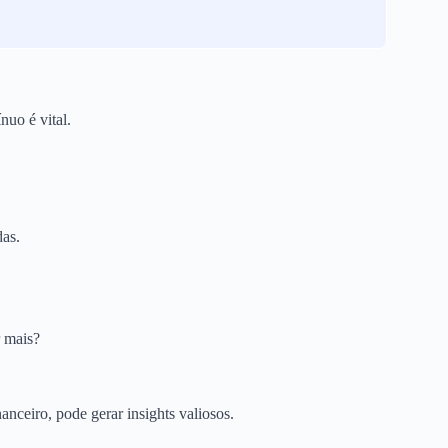
uo é vital.
das.
r mais?
nceiro, pode gerar insights valiosos.