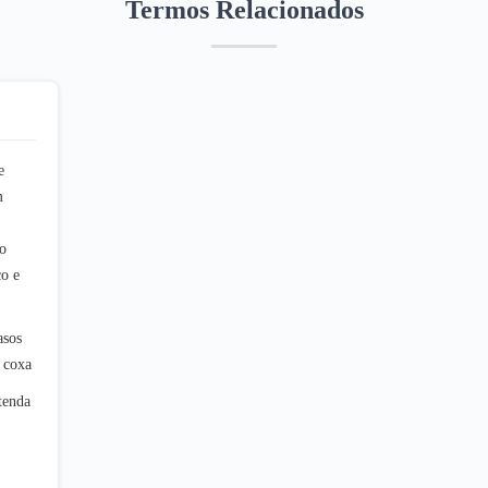
Termos Relacionados
e
m
o
co e
asos
a coxa
tenda