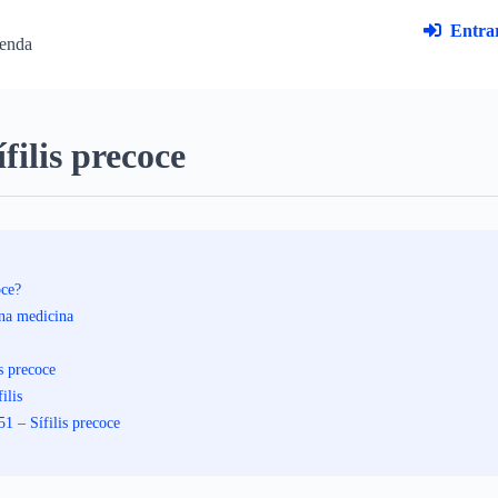
Entrar
enda
filis precoce
oce?
 na medicina
s precoce
ilis
1 – Sífilis precoce