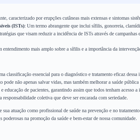
inte, caracterizado por erupções cutâneas mais extensas e sintomas sist
íveis (ISTs)
: Um termo abrangente que inclui sífilis, gonorreia, clamídi
stratégias que visam reduzir a incidência de ISTs através de campanhas e
 entendimento mais amplo sobre a sífilis e a importância da intervençã
a classificação essencial para o diagnóstico e tratamento eficaz dessa
to pode não apenas salvar vidas, mas também melhorar a saúde pública
 e educação de pacientes, garantindo assim que todos tenham acesso a
uma responsabilidade coletiva que deve ser encarada com seriedade.
 de sua atuação como profissional de saúde na prevenção e no tratamento
as poderosas na promoção da saúde e bem-estar de nossa comunidade.