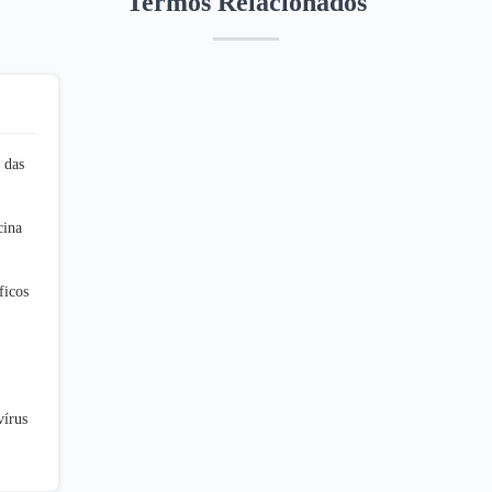
Termos Relacionados
 das
cina
ficos
vírus