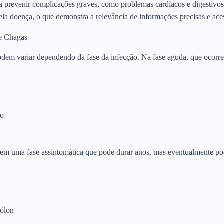
ra prevenir complicações graves, como problemas cardíacos e digestiv
pela doença, o que demonstra a relevância de informações precisas e ac
e Chagas
em variar dependendo da fase da infecção. Na fase aguda, que ocorre 
to
 em uma fase assintomática que pode durar anos, mas eventualmente pod
cólon