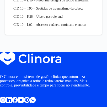
CID 10 – D19 – Neoplasia benigna de tecido mesotelial
CID 10 – T90 – Seqüelas de traumatismo da cabeça
CID 10 – K28 – Úlcera gastrojejunal
CID 10 – L02 – Abscesso cutâneo, furúnculo e antraz
O Clinora é um sistema de gestão clínica que automatiza
processos, organiza a rotina e reduz tarefas manuais. Mais
controle, previsibilidade e tempo para focar no atendimento.