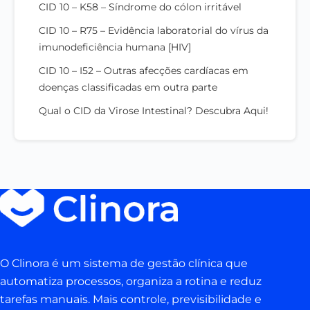
CID 10 – K58 – Síndrome do cólon irritável
CID 10 – R75 – Evidência laboratorial do vírus da
imunodeficiência humana [HIV]
CID 10 – I52 – Outras afecções cardíacas em
doenças classificadas em outra parte
Qual o CID da Virose Intestinal? Descubra Aqui!
O Clinora é um sistema de gestão clínica que
automatiza processos, organiza a rotina e reduz
tarefas manuais. Mais controle, previsibilidade e