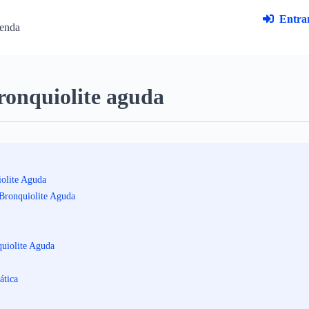
Entrar
enda
ronquiolite aguda
iolite Aguda
Bronquiolite Aguda
quiolite Aguda
ática