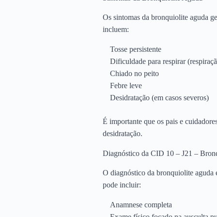
Os sintomas da bronquiolite aguda g
incluem:
Tosse persistente
Dificuldade para respirar (respiraç
Chiado no peito
Febre leve
Desidratação (em casos severos)
É importante que os pais e cuidadores 
desidratação.
Diagnóstico da CID 10 – J21 – Bron
O diagnóstico da bronquiolite aguda é
pode incluir:
Anamnese completa
Exame físico focado na ausculta p