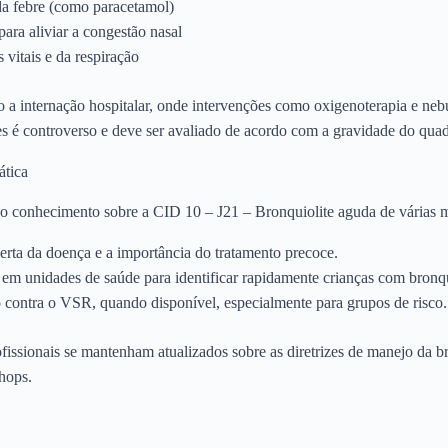
da febre (como paracetamol)
para aliviar a congestão nasal
 vitais e da respiração
o a internação hospitalar, onde intervenções como oxigenoterapia e neb
es é controverso e deve ser avaliado de acordo com a gravidade do quad
ática
 o conhecimento sobre a CID 10 – J21 – Bronquiolite aguda de várias m
lerta da doença e a importância do tratamento precoce.
em unidades de saúde para identificar rapidamente crianças com bronqu
ontra o VSR, quando disponível, especialmente para grupos de risco.
fissionais se mantenham atualizados sobre as diretrizes de manejo da b
hops.