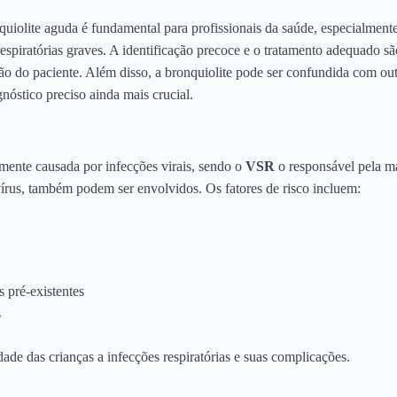
olite aguda é fundamental para profissionais da saúde, especialmente 
spiratórias graves. A identificação precoce e o tratamento adequado são
ção do paciente. Além disso, a bronquiolite pode ser confundida com out
nóstico preciso ainda mais crucial.
mente causada por infecções virais, sendo o
VSR
o responsável pela ma
írus, também podem ser envolvidos. Os fatores de risco incluem:
 pré-existentes
s
ade das crianças a infecções respiratórias e suas complicações.