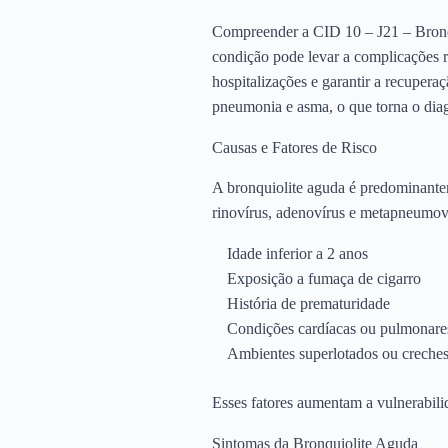
Compreender a CID 10 – J21 – Bronqui
condição pode levar a complicações re
hospitalizações e garantir a recupera
pneumonia e asma, o que torna o diag
Causas e Fatores de Risco
A bronquiolite aguda é predominante
rinovírus, adenovírus e metapneumov
Idade inferior a 2 anos
Exposição a fumaça de cigarro
História de prematuridade
Condições cardíacas ou pulmonares
Ambientes superlotados ou creche
Esses fatores aumentam a vulnerabilid
Sintomas da Bronquiolite Aguda