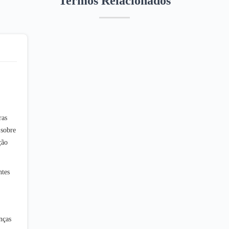
Termos Relacionados
ras
 sobre
ção
ntes
nças