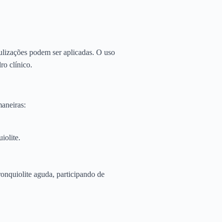
ulizações podem ser aplicadas. O uso
ro clínico.
aneiras:
iolite.
ronquiolite aguda, participando de