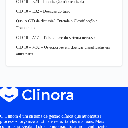
CID 10 – Z28 – Imunização não realizada
CID 10 – E32 – Doenças do timo
Qual o CID da distimia? Entenda a Classificação e
Tratamento
CID 10 – A17 – Tuberculose do sistema nervoso
CID 10 – M82 – Osteoporose em doenças classificadas em
outra parte
O Clinora é um sistema de gestão clínica que automatiza
processos, organiza a rotina e reduz tarefas manuais. Mais
controle, previsibilidade e tempo para focar no atendimento.