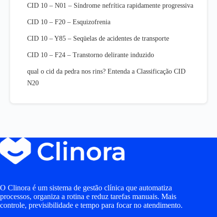
CID 10 – N01 – Síndrome nefrítica rapidamente progressiva
CID 10 – F20 – Esquizofrenia
CID 10 – Y85 – Seqüelas de acidentes de transporte
CID 10 – F24 – Transtorno delirante induzido
qual o cid da pedra nos rins? Entenda a Classificação CID
N20
O Clinora é um sistema de gestão clínica que automatiza
processos, organiza a rotina e reduz tarefas manuais. Mais
controle, previsibilidade e tempo para focar no atendimento.