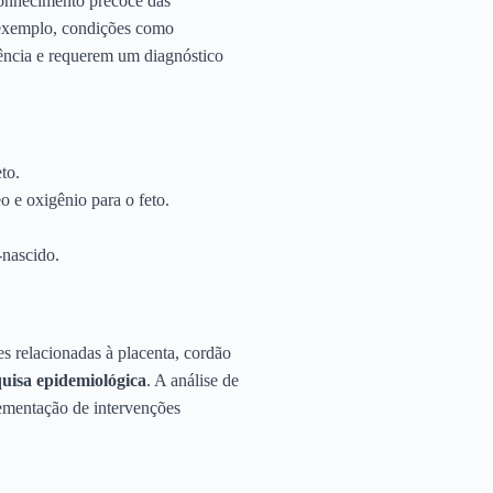
econhecimento precoce das
r exemplo, condições como
ência e requerem um diagnóstico
to.
 e oxigênio para o feto.
-nascido.
s relacionadas à placenta, cordão
uisa epidemiológica
. A análise de
lementação de intervenções