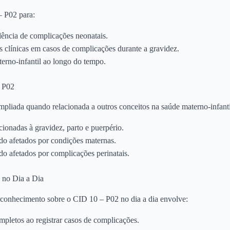
– P02 para:
lência de complicações neonatais.
s clínicas em casos de complicações durante a gravidez.
terno-infantil ao longo do tempo.
– P02
liada quando relacionada a outros conceitos na saúde materno-infanti
ionadas à gravidez, parto e puerpério.
do afetados por condições maternas.
o afetados por complicações perinatais.
 no Dia a Dia
 o conhecimento sobre o CID 10 – P02 no dia a dia envolve:
mpletos ao registrar casos de complicações.