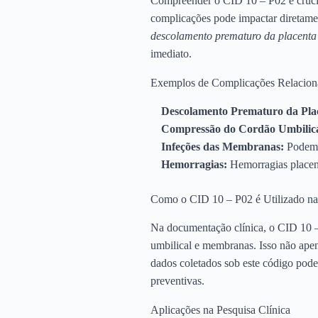
Compreender o CID 10 – P02 é crucial
complicações pode impactar diretamen
descolamento prematuro da placenta
imediato.
Exemplos de Complicações Relacion
Descolamento Prematuro da Pla
Compressão do Cordão Umbilica
Infeções das Membranas:
Podem c
Hemorragias:
Hemorragias placent
Como o CID 10 – P02 é Utilizado n
Na documentação clínica, o CID 10 – 
umbilical e membranas. Isso não ape
dados coletados sob este código pode 
preventivas.
Aplicações na Pesquisa Clínica