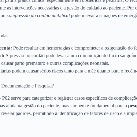
 para a prática clínica, especialmente em obstetrícia e pediatria. O r
te as intervenções necessárias e a gestão do cuidado ao paciente. Po
ou
compressão do cordão umbilical
podem levar a situações de emerg
adas
centa:
Pode resultar em hemorragias e comprometer a oxigenação do fe
l:
A pressão no cordão pode levar a uma diminuição do fluxo sanguíneo
ausar parto prematuro e outras complicações neonatais.
árias podem causar sérios riscos tanto para a mãe quanto para o recém
a Documentação e Pesquisa?
P02 serve para categorizar e registrar casos específicos de complicaçõe
nas ajuda na gestão do paciente, mas também é fundamental para a
pesq
revelar padrões, permitindo a identificação de fatores de risco e a imp