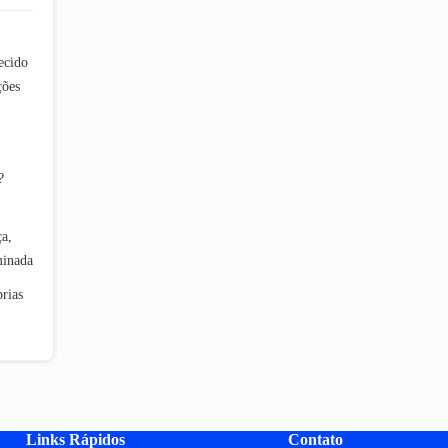
ecido
ções
?
a,
minada
rias
Links Rápidos
Contato