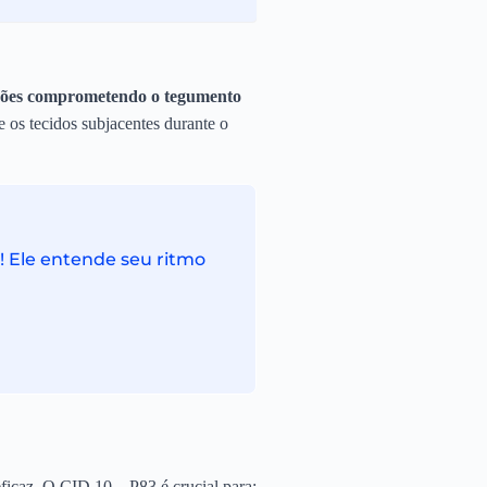
cções comprometendo o tegumento
e os tecidos subjacentes durante o
! Ele entende seu ritmo
ficaz. O CID 10 – P83 é crucial para: