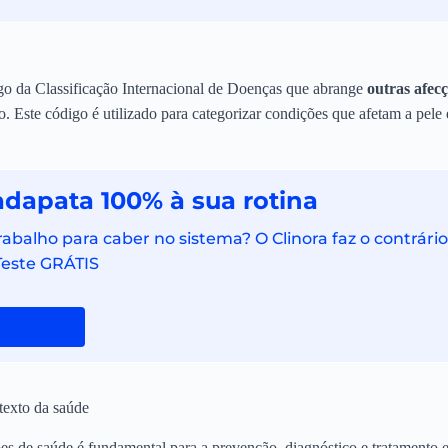
go da Classificação Internacional de Doenças que abrange
outras afe
o. Este código é utilizado para categorizar condições que afetam a pele 
adapata 100% à sua rotina
balho para caber no sistema? O Clinora faz o contrário
 Teste GRÁTIS
texto da saúde
es de saúde é fundamental para a prevenção, diagnóstico e tratamento e