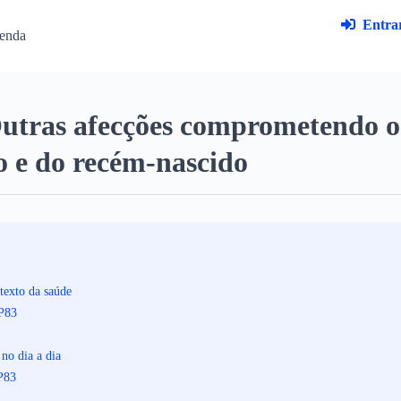
Entrar
enda
Outras afecções comprometendo 
to e do recém-nascido
texto da saúde
 P83
no dia a dia
P83