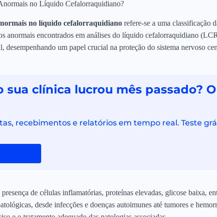
normais no Líquido Cefalorraquidiano?
ormais no líquido cefalorraquidiano
refere-se a uma classificação 
os anormais encontrados em análises do líquido cefalorraquidiano (LC
al, desempenhando um papel crucial na proteção do sistema nervoso ce
 sua clínica lucrou mês passado? O
as, recebimentos e relatórios em tempo real. Teste grá
resença de células inflamatórias, proteínas elevadas, glicose baixa, en
atológicas, desde infecções e doenças autoimunes até tumores e hemorr
ciso e o tratamento adequado das patologias associadas.