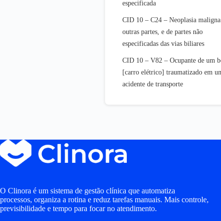
especificada
CID 10 – C24 – Neoplasia maligna
outras partes, e de partes não
especificadas das vias biliares
CID 10 – V82 – Ocupante de um 
[carro elétrico] traumatizado em u
acidente de transporte
O Clinora é um sistema de gestão clínica que automatiza
processos, organiza a rotina e reduz tarefas manuais. Mais controle,
previsibilidade e tempo para focar no atendimento.