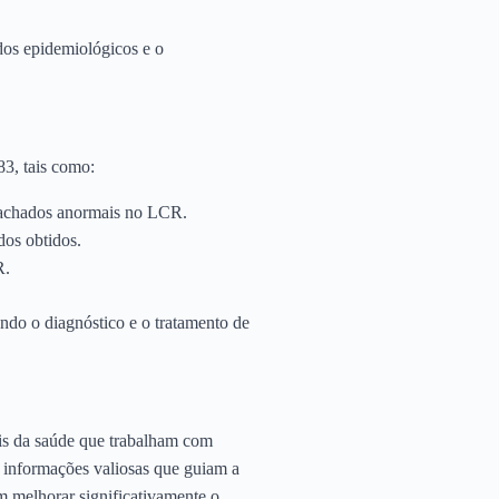
dos epidemiológicos e o
3, tais como:
 achados anormais no LCR.
dos obtidos.
R.
endo o diagnóstico e o tratamento de
is da saúde que trabalham com
 informações valiosas que guiam a
em melhorar significativamente o