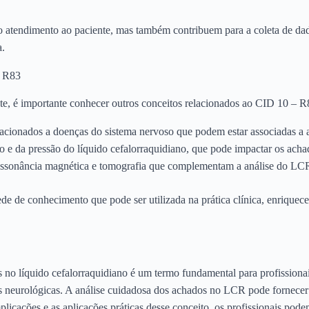
o atendimento ao paciente, mas também contribuem para a coleta de da
a.
– R83
e, é importante conhecer outros conceitos relacionados ao CID 10 – R8
acionados a doenças do sistema nervoso que podem estar associadas a
 e da pressão do líquido cefalorraquidiano, que pode impactar os acha
sonância magnética e tomografia que complementam a análise do LC
de de conhecimento que pode ser utilizada na prática clínica, enriquec
o líquido cefalorraquidiano é um termo fundamental para profissiona
es neurológicas. A análise cuidadosa dos achados no LCR pode fornecer
plicações e as aplicações práticas desse conceito, os profissionais pod