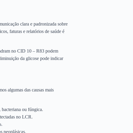
omunicação clara e padronizada sobre
os, faturas e relatórios de saúde é
quadram no CID 10 – R83 podem
diminuição da glicose pode indicar
amos algumas das causas mais
bacteriana ou fúngica.
etectadas no LCR.
o.
s neoplásicas.