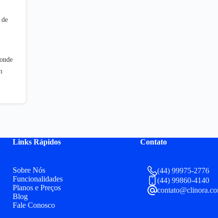
 de
bonde
m
Links Rápidos
Contato
Sobre Nós
(44) 99975-2776
Funcionalidades
(44) 99860-4140
Planos e Preços
contato@clinora.co
Blog
Fale Conosco