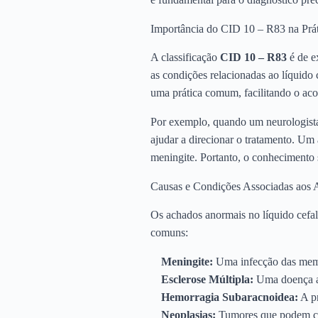
Importância do CID 10 – R83 na Prát
A classificação
CID 10 – R83
é de e
as condições relacionadas ao líquido 
uma prática comum, facilitando o ac
Por exemplo, quando um neurologist
ajudar a direcionar o tratamento. Um
meningite. Portanto, o conhecimento s
Causas e Condições Associadas aos
Os achados anormais no líquido cefal
comuns:
Meningite:
Uma infecção das membr
Esclerose Múltipla:
Uma doença au
Hemorragia Subaracnoidea:
A pr
Neoplasias:
Tumores que podem cau