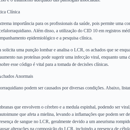
ica Clínica
xtrema importância para os profissionais da saúde, pois permite uma c
cefalorraquidiano. Além disso, a utilização do CID 10 em registros médic
ompanhamento epidemiológico e a pesquisa clínica.
a solicita uma punção lombar e analisa o LCR, os achados que se en
 aumento nas proteínas pode sugerir uma infecção viral, enquanto uma 
obre esse código é vital para a tomada de decisões clínicas.
 Achados Anormais
orraquidiano podem ser causados por diversas condições. Abaixo, list
anas que envolvem o cérebro e a medula espinhal, podendo ser viral, 
toimune que afeta a mielina, levando a inflamações que podem ser d
esença de sangue no LCR, geralmente devido a um aneurisma rompid
sar alterações na composição do LCR, incluindo a presença de célula