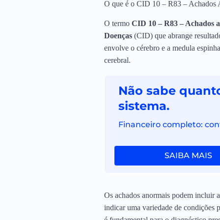
O que é o CID 10 – R83 – Achados A
O termo
CID 10 – R83 – Achados an
Doenças
(CID) que abrange resultad
envolve o cérebro e a medula espinh
cerebral.
Não sabe quanto
sistema.
Financeiro completo: cont
SAIBA MAIS
Os achados anormais podem incluir a p
indicar uma variedade de condições p
é fundamental para o diagnóstico pre