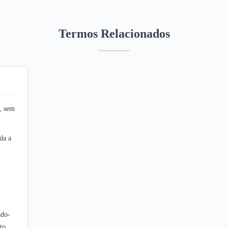
Termos Relacionados
, sem
da a
ado-
to