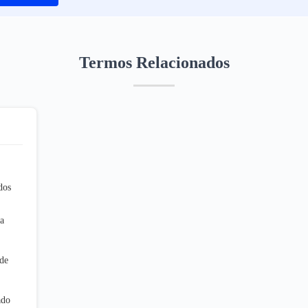
Termos Relacionados
dos
ra
 de
ado