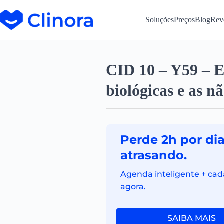
Soluções
Preços
Blog
Rev
CID 10 – Y59 – Ef
biológicas e as n
Perde 2h por di
atrasando.
Agenda inteligente + cad
agora.
SAIBA MAIS