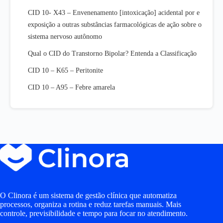
CID 10- X43 – Envenenamento [intoxicação] acidental por e
exposição a outras substâncias farmacológicas de ação sobre o
sistema nervoso autônomo
Qual o CID do Transtorno Bipolar? Entenda a Classificação
CID 10 – K65 – Peritonite
CID 10 – A95 – Febre amarela
O Clinora é um sistema de gestão clínica que automatiza
processos, organiza a rotina e reduz tarefas manuais. Mais
controle, previsibilidade e tempo para focar no atendimento.