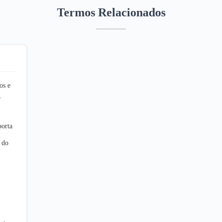
Termos Relacionados
os e
o
porta
 do