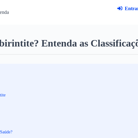
Entrar
enda
birintite? Entenda as Classificaç
tite
 Saúde?