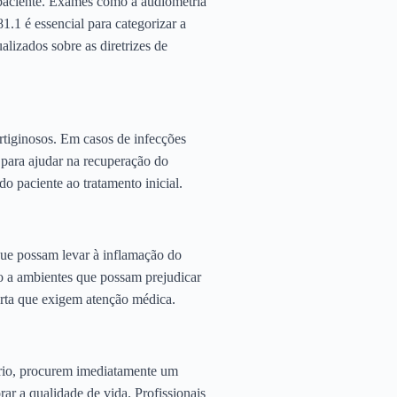
o paciente. Exames como a audiometria
.1 é essencial para categorizar a
alizados sobre as diretrizes de
ertiginosos. Em casos de infecções
a para ajudar na recuperação do
do paciente ao tratamento inicial.
que possam levar à inflamação do
ção a ambientes que possam prejudicar
lerta que exigem atenção médica.
íbrio, procurem imediatamente um
r a qualidade de vida. Profissionais