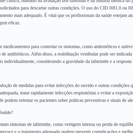
ente clínico, baseado na avaliação dos sintomas e na história médica d
solicitados para descartar outras condições. O uso do CID H81.0 ou H81
tamento mais adequado. É vital que os profissionais da saúde estejam atu
gem eficaz.
uir medicamentos para controlar os sintomas, como antieméticos e antiv
 de antibióticos. Além disso, a reabilitação vestibular pode ser indicad
o individualmente, considerando a gravidade da labirintite e a resposta 
 adoção de medidas para evitar infecções do ouvido e outras condições 
e adequada, tratar rapidamente infecções respiratórias e evitar a exposi
úde podem orientar os pacientes sobre práticas preventivas e sinais de a
 Saúde?
ntam sintomas de labirintite, como vertigem intensa ou perda de equil
 precoce e o tratamento adequado podem prevenir complicações e melhora