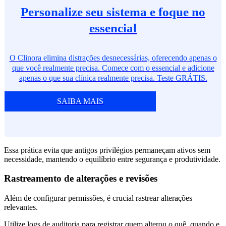
Personalize seu sistema e foque no
essencial
O Clinora elimina distrações desnecessárias, oferecendo apenas o
que você realmente precisa. Comece com o essencial e adicione
apenas o que sua clínica realmente precisa. Teste GRÁTIS.
SAIBA MAIS
Essa prática evita que antigos privilégios permaneçam ativos sem
necessidade, mantendo o equilíbrio entre segurança e produtividade.
Rastreamento de alterações e revisões
Além de configurar permissões, é crucial rastrear alterações
relevantes.
Utilize logs de auditoria para registrar quem alterou o quê, quando e