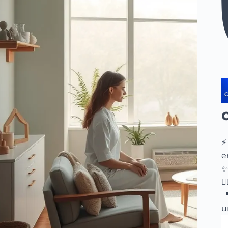
⚡
e
✨


u