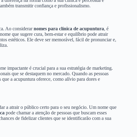
a diferença na forma como a sua clínica é percebida e
também transmitir confiança e profissionalismo.
ica. Ao considerar
nomes para clínica de acupuntura
, é
nome que sugere cura, bem-estar e equilíbrio pode atrair
tos estéticos. Ele deve ser memorável, fácil de pronunciar e,
liza.
e impactante é crucial para a sua estratégia de marketing.
ocionais que se destaquem no mercado. Quando as pessoas
 que a acupuntura oferece, como alívio para dores e
r a atrair o público certo para o seu negócio. Um nome que
ica
pode chamar a atenção de pessoas que buscam esses
ances de fidelizar clientes que se identificarão com a sua