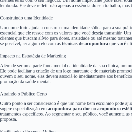
clientes terão com o seu negócio. Um nome impactante pode fazer toda 
lembrada. Ele deve refletir não apenas a essência do seu trabalho, mas 
Construindo uma Identidade
Um nome forte ajuda a construir uma identidade sólida para a sua prát
essencial que ele ressoe com os valores que você deseja transmitir. Um 
clientes que buscam alívio para dores, ansiedade ou até mesmo tratamen
se possível, ter algum elo com as
técnicas de acupuntura
que você uti
Impacto na Estratégia de Marketing
Além de ser uma parte fundamental da identidade da sua clínica, um nom
Ele pode facilitar a criação de um logo marcante e de materiais prom
ouvem o seu nome, elas devem associá-lo imediatamente aos benefícios
promoção da saúde mental.
Atraindo o Público Certo
Outro ponto a ser considerado é que um nome bem escolhido pode ajuda
sugere especialização em
acupuntura para dor
ou
acupuntura estét
tratamentos específicos. Ao segmentar o seu público, você aumenta as ch
proposta.
Facilitando a Presença Online