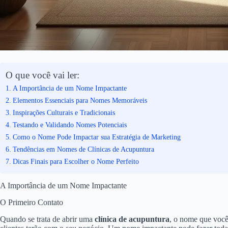
O que você vai ler:
A Importância de um Nome Impactante
Elementos Essenciais para Nomes Memoráveis
Inspirações Culturais e Tradicionais
Testando e Validando Nomes Potenciais
Como o Nome Pode Impactar sua Estratégia de Marketing
Tendências em Nomes de Clínicas de Acupuntura
Dicas Finais para Escolher o Nome Perfeito
A Importância de um Nome Impactante
O Primeiro Contato
Quando se trata de abrir uma
clínica de acupuntura
, o nome que você