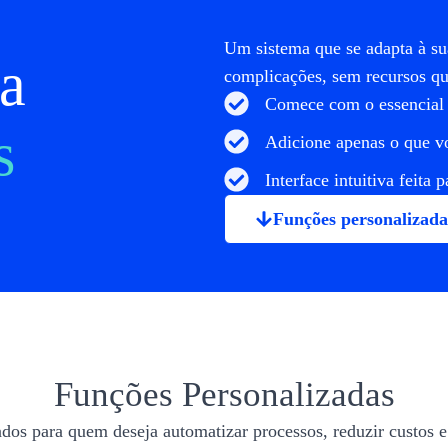
Um sistema que se adapta à sua
ma
complicações, sem recursos qu
Comece com o essencial
s
Adicione apenas o que v
Interface intuitiva feita 
Funções personalizada
Funções Personalizadas
os para quem deseja automatizar processos, reduzir custos e 