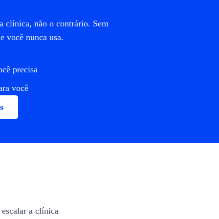
 clínica, não o contrário. Sem
e você nunca usa.
ocê precisa
para você
s
escalar a clínica