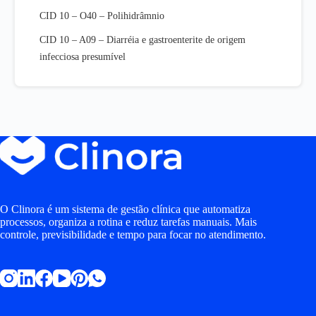
CID 10 – O40 – Polihidrâmnio
CID 10 – A09 – Diarréia e gastroenterite de origem
infecciosa presumível
O Clinora é um sistema de gestão clínica que automatiza
processos, organiza a rotina e reduz tarefas manuais. Mais
controle, previsibilidade e tempo para focar no atendimento.