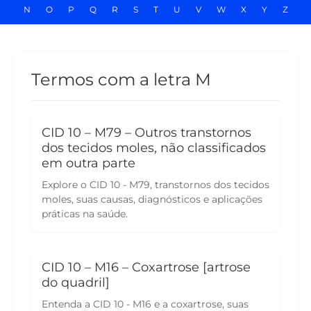
N
O
P
Q
R
S
T
U
V
W
X
Y
Z
Termos com a letra M
CID 10 – M79 – Outros transtornos
dos tecidos moles, não classificados
em outra parte
Explore o CID 10 - M79, transtornos dos tecidos
moles, suas causas, diagnósticos e aplicações
práticas na saúde.
CID 10 – M16 – Coxartrose [artrose
do quadril]
Entenda a CID 10 - M16 e a coxartrose, suas