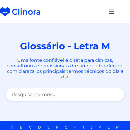
Glossário - Letra M
Uma fonte confiável e direta para clínicas,
consultórios e profissionais da saúde entenderem,
com clareza, os principais termos técnicos do dia a
dia.
A
B
C
D
E
F
G
H
I
J
K
L
M