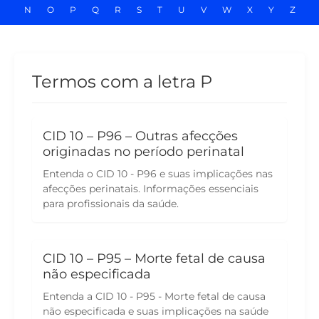
N
O
P
Q
R
S
T
U
V
W
X
Y
Z
Termos com a letra P
CID 10 – P96 – Outras afecções
originadas no período perinatal
Entenda o CID 10 - P96 e suas implicações nas
afecções perinatais. Informações essenciais
para profissionais da saúde.
CID 10 – P95 – Morte fetal de causa
não especificada
Entenda a CID 10 - P95 - Morte fetal de causa
não especificada e suas implicações na saúde