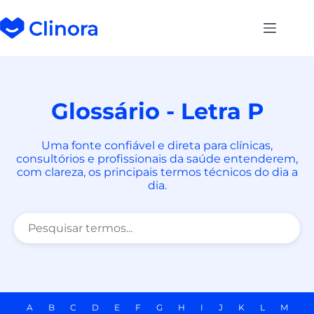
Glossário - Letra P
Uma fonte confiável e direta para clínicas,
consultórios e profissionais da saúde entenderem,
com clareza, os principais termos técnicos do dia a
dia.
A
B
C
D
E
F
G
H
I
J
K
L
M